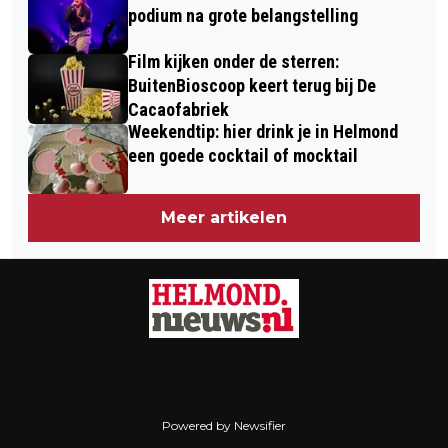
podium na grote belangstelling
Film kijken onder de sterren:
BuitenBioscoop keert terug bij De
Cacaofabriek
Weekendtip: hier drink je in Helmond
een goede cocktail of mocktail
Meer artikelen
Powered by Newsifier